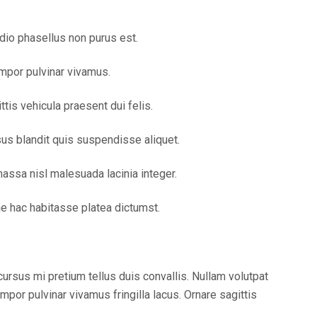
io phasellus non purus est.
mpor pulvinar vivamus.
ttis vehicula praesent dui felis.
us blandit quis suspendisse aliquet.
ssa nisl malesuada lacinia integer.
rae hac habitasse platea dictumst.
rsus mi pretium tellus duis convallis. Nullam volutpat
mpor pulvinar vivamus fringilla lacus. Ornare sagittis