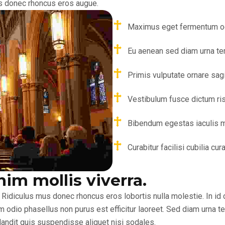
s donec rhoncus eros augue.
Maximus eget fermentum od
Eu aenean sed diam urna te
Primis vulputate ornare sagi
Vestibulum fusce dictum ris
Bibendum egestas iaculis ma
Curabitur facilisi cubilia cu
nim mollis viverra.
iculus mus donec rhoncus eros lobortis nulla molestie. In id cu
 odio phasellus non purus est efficitur laoreet. Sed diam urna te
blandit quis suspendisse aliquet nisi sodales.