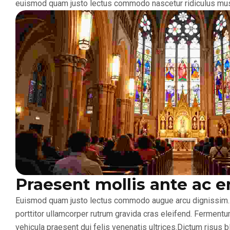
euismod quam justo lectus commodo nascetur ridiculus mu
Praesent mollis ante ac e
Euismod quam justo lectus commodo augue arcu dignissim. Rid
porttitor ullamcorper rutrum gravida cras eleifend. Fermentum
vehicula praesent dui felis venenatis ultrices.Dictum risus 