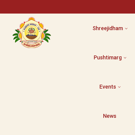
Shreejidham
Pushtimarg
Facilities
Activities
Committee
Events
Shri Mahaprabhuj
Event Booking
Shri Yamunaji
Pushti Literature
News
Gallery